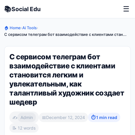
📚
☰
Social
Edu
🏠 Home
›
Ai Tools
›
С сервисом телеграм бот взаимодействие с клиентами стан...
С сервисом телеграм бот
взаимодействие с клиентами
становится легким и
увлекательным, как
талантливый художник создает
шедевр
✍️
Admin
📅
December 12, 2024
⏱ 1 min read
📝 12 words