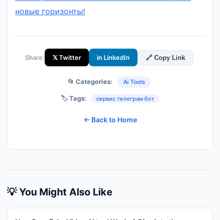
новые горизонты!
Share:
𝕏 Twitter
in LinkedIn
🔗 Copy Link
📂 Categories:
Ai Tools
🏷️ Tags:
сервис телеграм бот
← Back to Home
💡 You Might Also Like