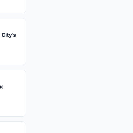
 City’s
ак