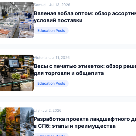
Samuel
· Jul 13, 2026
Вяленая вобла оптом: обзор ассорти
условий поставки
Education Posts
Victoria
· Jul 11, 2026
Весы с печатью этикеток: обзор реш
для торговли и общепита
Education Posts
Lily
· Jul 2, 2026
Разработка проекта ландшафтного д
в СПб: этапы и преимущества