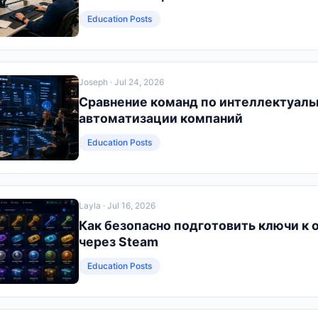
Education Posts
Joseph
· Jul 24, 2026
Сравнение команд по интеллектуаль
автоматизации компаний
Education Posts
Layla
· Jul 16, 2026
Как безопасно подготовить ключи к 
через Steam
Education Posts