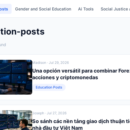
osts
Gender and Social Education
Ai Tools
Social Justice
tion-posts
ound
Madison
· Jul 29, 2026
Una opción versátil para combinar Fore
acciones y criptomonedas
Education Posts
Joseph
· Jul 27, 2026
So sánh các nền tảng giao dịch thuận t
nhà đầu tư Việt Nam