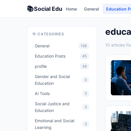
📚
Social
Edu
Home
General
Education P
educa
📂 CATEGORIES
10 articles f
General
126
Education Posts
45
profile
36
Gender and Social
3
Education
Ai Tools
2
Social Justice and
2
Education
Emotional and Social
2
Learning