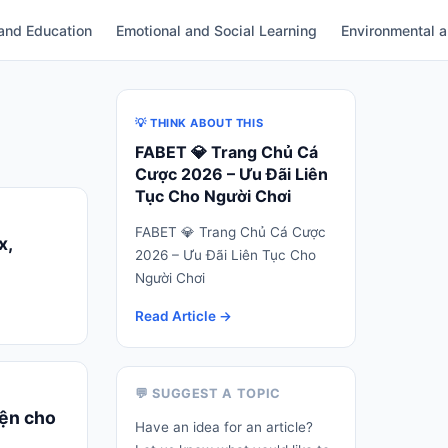
 and Education
Emotional and Social Learning
Environmental a
💡 THINK ABOUT THIS
FABET 💎 Trang Chủ Cá
Cược 2026 – Ưu Đãi Liên
Tục Cho Người Chơi
FABET 💎 Trang Chủ Cá Cược
x,
2026 – Ưu Đãi Liên Tục Cho
Người Chơi
Read Article →
💬 SUGGEST A TOPIC
iện cho
Have an idea for an article?