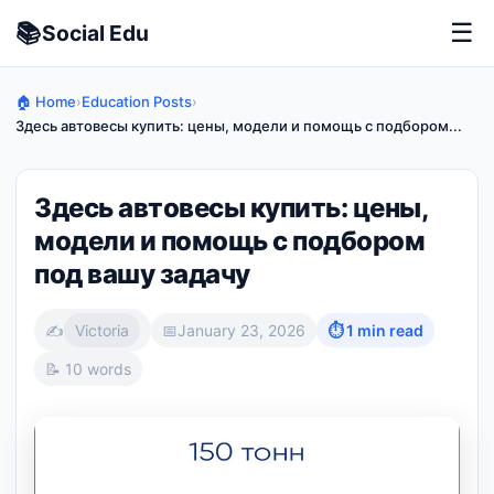
📚
☰
Social
Edu
🏠 Home
›
Education Posts
›
Здесь автовесы купить: цены, модели и помощь с подбором...
Здесь автовесы купить: цены,
модели и помощь с подбором
под вашу задачу
✍️
Victoria
📅
January 23, 2026
⏱ 1 min read
📝 10 words