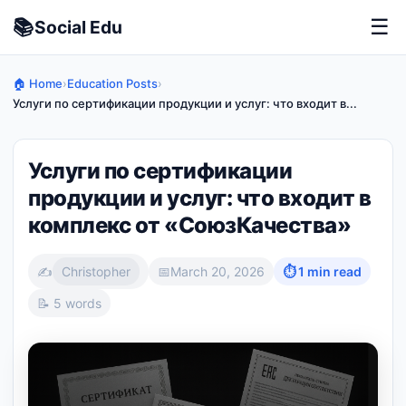
📚
☰
Social
Edu
🏠 Home
›
Education Posts
›
Услуги по сертификации продукции и услуг: что входит в...
Услуги по сертификации
продукции и услуг: что входит в
комплекс от «СоюзКачества»
✍️
Christopher
📅
March 20, 2026
⏱ 1 min read
📝 5 words