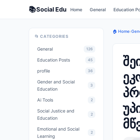
📚
Social
Edu
Home
General
Education P
🏠 Home
›
Gene
📂 CATEGORIES
General
126
შე
Education Posts
45
profile
36
ეკ
Gender and Social
3
პრ
Education
Ai Tools
2
უპ
Social Justice and
2
Education
მწ
Emotional and Social
2
Learning