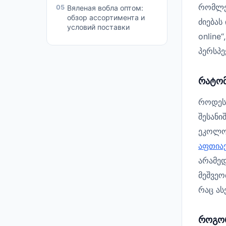
რომლებ
05
Вяленая вобла оптом:
обзор ассортимента и
ძიებას
условий поставки
online
პერსპე
რატომ
როდესა
შესანი
ეკოლო
აფთია
არამედ
მეშვეო
რაც ას
როგორ