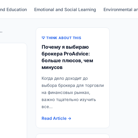
and Education
Emotional and Social Learning
Environmental an
..
💡 THINK ABOUT THIS
Почему я выбираю
брокера ProAdvice:
больше плюсов, чем
минусов
Когда дело доходит до
выбора брокера для торговли
на финансовых рынках,
важно тщательно изучить
все...
Read Article →