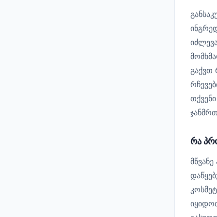
განსაკ
ინგრედ
იძლევა
მომხმა
გაქვთ 
რჩევებ
თქვენი
ჯანმრ
რა პრ
მწვანე
დაწყებ
კოსმეტ
იყიდოთ