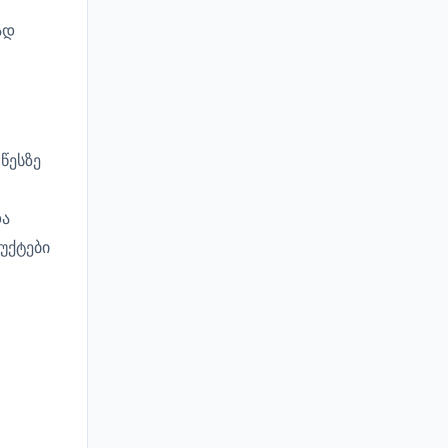
ად
წესზე
და
უქტები