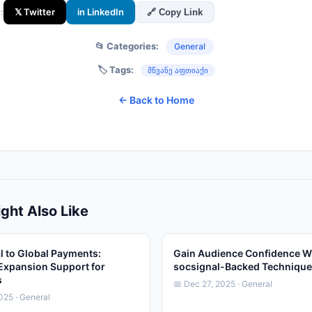
:
𝕏 Twitter
in LinkedIn
🔗 Copy Link
📂 Categories:
General
🏷️ Tags:
მწვანე აფთიაქი
← Back to Home
ght Also Like
l to Global Payments:
Gain Audience Confidence W
Expansion Support for
socsignal-Backed Techniqu
s
📅 Dec 27, 2025 · General
025 · General