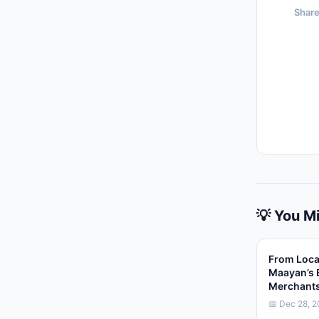
Share
💡 You Mi
From Loca
Maayan’s 
Merchant
📅 Dec 28, 2