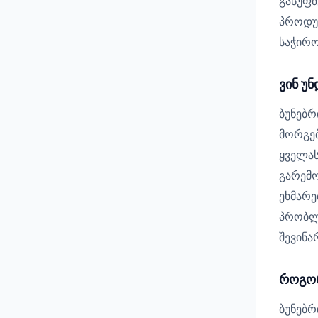
გასუფთ
პროდუქ
საჭირო
ვინ უ
ბუნებრ
მორგებ
ყველას
გარემო
ეხმარ
პრობლე
შევინა
როგორ
ბუნებ