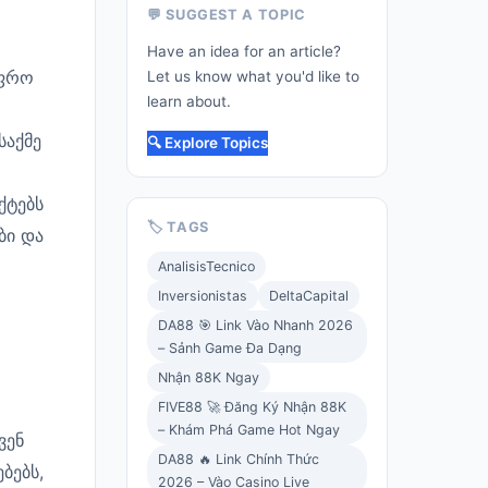
💬 SUGGEST A TOPIC
Have an idea for an article?
უფრო
Let us know what you'd like to
learn about.
საქმე
🔍 Explore Topics
ქტებს
🏷️ TAGS
ბი და
AnalisisTecnico
Inversionistas
DeltaCapital
DA88 🎯 Link Vào Nhanh 2026
– Sảnh Game Đa Dạng
Nhận 88K Ngay
FIVE88 🚀 Đăng Ký Nhận 88K
– Khám Phá Game Hot Ngay
ვენ
DA88 🔥 Link Chính Thức
ბებს,
2026 – Vào Casino Live