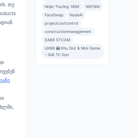
ის. თუ
Nhận Thưởng 188K
NSFWAI
roducts
FaceSwap
NudeAI
ადიან
projectcostcontrol
constructionmanagement
DA88 STCOM
UK88 🎰 Khu Slot & Mini Game
– Giải Trí Gọn
ათ
ივებენ
ვანე
,
თი
ხლში,