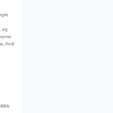
თვის
. თუ
იიღოთ
ეთ, რომ
იზმის