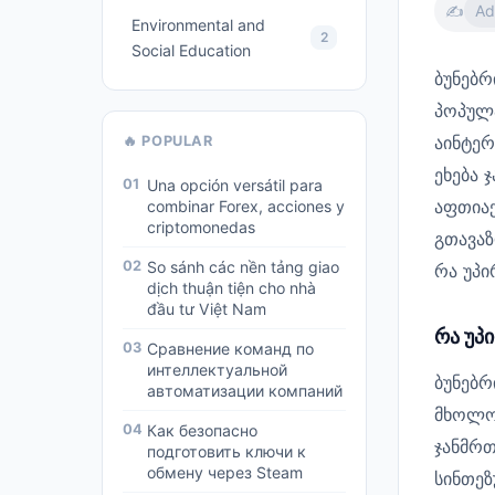
✍️
Ad
Environmental and
2
Social Education
ბუნებ
პოპულა
აინტერ
🔥 POPULAR
ეხება 
01
Una opción versátil para
აფთია
combinar Forex, acciones y
criptomonedas
გთავაზ
02
So sánh các nền tảng giao
რა უპი
dịch thuận tiện cho nhà
đầu tư Việt Nam
რა უპ
03
Сравнение команд по
интеллектуальной
ბუნებრ
автоматизации компаний
მხოლო
04
Как безопасно
ჯანმრთ
подготовить ключи к
обмену через Steam
სინთეზ