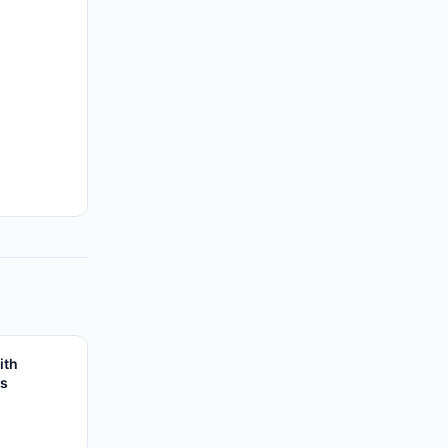
ith
es