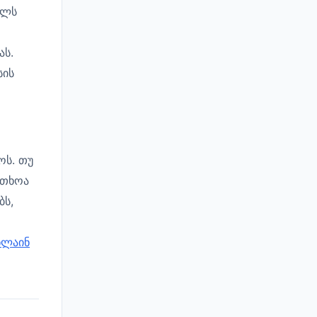
ელს
ას.
სის
ოს. თუ
რთხოა
ბს,
ნლაინ