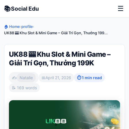
📚
☰
Social
Edu
🏠 Home
›
profile
›
UK88 🎰 Khu Slot & Mini Game – Giải Trí Gọn, Thưởng 199...
UK88 🎰 Khu Slot & Mini Game –
Giải Trí Gọn, Thưởng 199K
✍️
Natalie
📅
April 21, 2026
⏱ 1 min read
📝 169 words