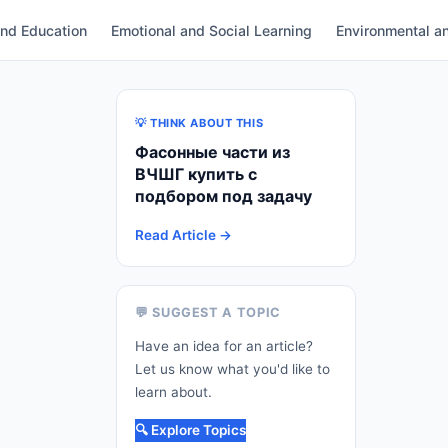
and Education
Emotional and Social Learning
Environmental an
💡 THINK ABOUT THIS
Фасонные части из
ВЧШГ купить с
подбором под задачу
Read Article →
💬 SUGGEST A TOPIC
Have an idea for an article?
Let us know what you'd like to
learn about.
🔍 Explore Topics