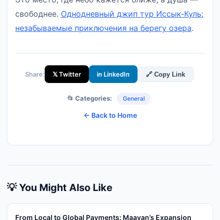
свободнее.
Однодневный джип тур Иссык-Куль:
незабываемые приключения на берегу озера
.
Share:
𝕏 Twitter
in LinkedIn
🔗 Copy Link
📂 Categories:
General
← Back to Home
💡 You Might Also Like
From Local to Global Payments: Maayan’s Expansion