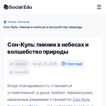
📚
☰
Social
Edu
🏠 Home
›
General
›
Сон-Куль: пикник в небесах и волшебство природы
Сон-Куль: пикник в небесах и
волшебство природы
✍️
Admin
📅
July 21, 2025
⏱ 1 min read
📝 14 words
Когда повседневность становится
утомительной, а душа требует перезагрузки,
идеальным решением становится
Сон-Куль