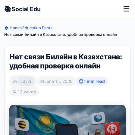
📚
☰
Social
Edu
🏠 Home
›
Education Posts
›
Нет связи Билайн в Казахстане: удобная проверка онлайн
Нет связи Билайн в Казахстане:
удобная проверка онлайн
✍️
Layla
📅
June 15, 2026
⏱ 1 min read
📝 13 words