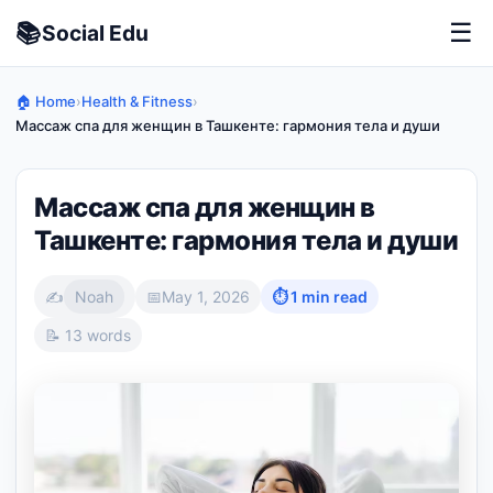
📚
☰
Social
Edu
🏠 Home
›
Health & Fitness
›
Массаж спа для женщин в Ташкенте: гармония тела и души
Массаж спа для женщин в
Ташкенте: гармония тела и души
✍️
Noah
📅
May 1, 2026
⏱ 1 min read
📝 13 words