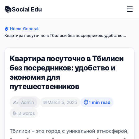
📚
☰
Social
Edu
🏠 Home
›
General
›
Квартира посуточно в Тбилиси без посредников: удобство...
Квартира посуточно в Тбилиси
без посредников: удобство и
экономия для
путешественников
✍️
Admin
📅
March 5, 2025
⏱ 1 min read
📝 3 words
Тбилиси – это город с уникальной атмосферой,