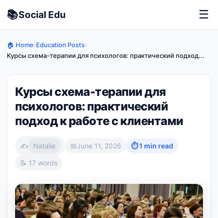
📚
☰
Social
Edu
🏠 Home
›
Education Posts
›
Курсы схема-терапии для психологов: практический подход...
Курсы схема-терапии для
психологов: практический
подход к работе с клиентами
✍️
Natalie
📅
June 11, 2026
⏱ 1 min read
📝 17 words