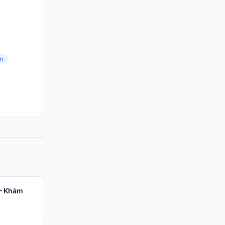
ốn
 – Khám