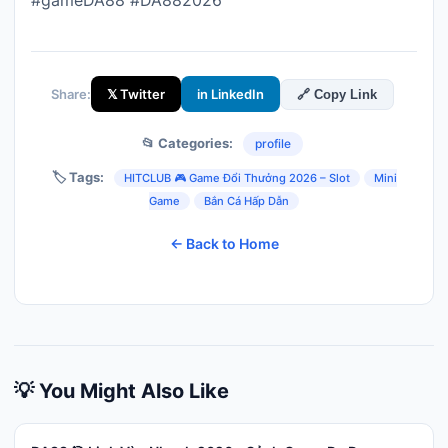
#gameDA88 #DA882026
Share:
𝕏 Twitter
in LinkedIn
🔗 Copy Link
📂 Categories:
profile
🏷️ Tags:
HITCLUB 🎮 Game Đổi Thưởng 2026 – Slot
Mini
Game
Bắn Cá Hấp Dẫn
← Back to Home
💡 You Might Also Like