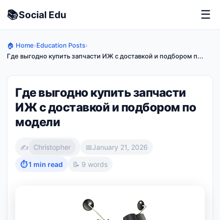
📚
☰
Social
Edu
🏠 Home
›
Education Posts
›
Где выгодно купить запчасти ИЖ с доставкой и подбором п...
Где выгодно купить запчасти
ИЖ с доставкой и подбором по
модели
✍️
Christopher
📅
January 21, 2026
⏱ 1 min read
📝 9 words