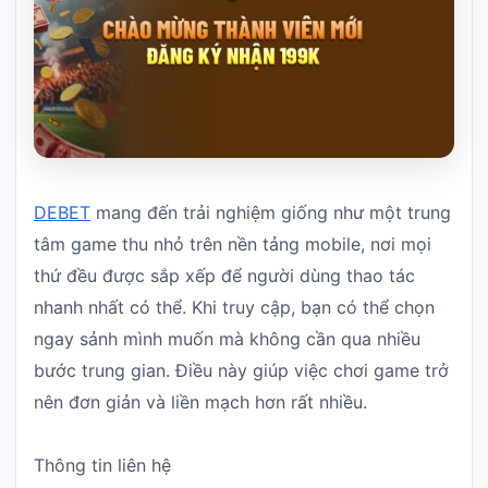
DEBET
mang đến trải nghiệm giống như một trung
tâm game thu nhỏ trên nền tảng mobile, nơi mọi
thứ đều được sắp xếp để người dùng thao tác
nhanh nhất có thể. Khi truy cập, bạn có thể chọn
ngay sảnh mình muốn mà không cần qua nhiều
bước trung gian. Điều này giúp việc chơi game trở
nên đơn giản và liền mạch hơn rất nhiều.
Thông tin liên hệ