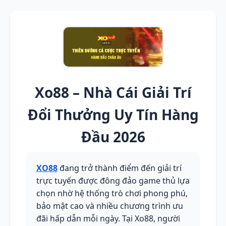
Xo88 – Nhà Cái Giải Trí
Đổi Thưởng Uy Tín Hàng
Đầu 2026
XO88
đang trở thành điểm đến giải trí
trực tuyến được đông đảo game thủ lựa
chọn nhờ hệ thống trò chơi phong phú,
bảo mật cao và nhiều chương trình ưu
đãi hấp dẫn mỗi ngày. Tại Xo88, người