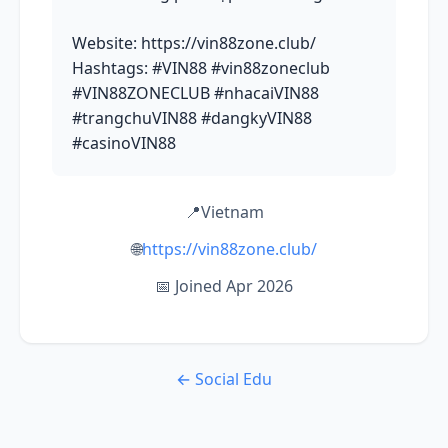
Website: https://vin88zone.club/
Hashtags: #VIN88 #vin88zoneclub
#VIN88ZONECLUB #nhacaiVIN88
#trangchuVIN88 #dangkyVIN88
#casinoVIN88
📍
Vietnam
🌐
https://vin88zone.club/
📅 Joined Apr 2026
← Social Edu