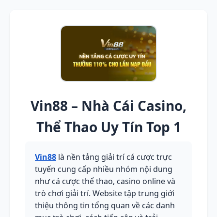
Vin88 – Nhà Cái Casino,
Thể Thao Uy Tín Top 1
Vin88
là nền tảng giải trí cá cược trực
tuyến cung cấp nhiều nhóm nội dung
như cá cược thể thao, casino online và
trò chơi giải trí. Website tập trung giới
thiệu thông tin tổng quan về các danh