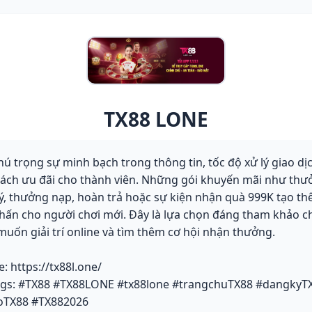
TX88 LONE
ú trọng sự minh bạch trong thông tin, tốc độ xử lý giao dị
sách ưu đãi cho thành viên. Những gói khuyến mãi như thư
ý, thưởng nạp, hoàn trả hoặc sự kiện nhận quà 999K tạo t
hấn cho người chơi mới. Đây là lựa chọn đáng tham khảo c
muốn giải trí online và tìm thêm cơ hội nhận thưởng.
: https://tx88l.one/
gs: #TX88 #TX88LONE #tx88lone #trangchuTX88 #dangkyT
oTX88 #TX882026