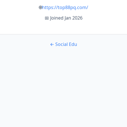
🌐
https://top88pq.com/
📅 Joined Jan 2026
← Social Edu