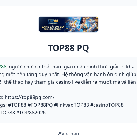
TOP88 PQ
P88
, người chơi có thể tham gia nhiều hình thức giải trí khá
ong một nền tảng duy nhất. Hệ thống vận hành ổn định giúp 
i thể thao hay tham gia casino live diễn ra mượt mà và liề
e: https://top88pq.com/
gs: #TOP88 #TOP88PQ #linkvaoTOP88 #casinoTOP88
TOP88 #TOP882026
📍
Vietnam