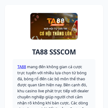
TA88 SSSCOM
TA88
mang đến không gian cá cược
trực tuyến với nhiều lựa chọn từ bóng
đá, bóng rổ đến các bộ môn thể thao
được quan tâm hiện nay. Bên cạnh đó,
khu casino live phát trực tiếp với dealer
chuyên nghiệp giúp người chơi cảm
nhận rõ không khí bàn cược. Các dòng