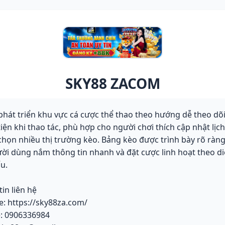
SKY88 ZACOM
hát triển khu vực cá cược thể thao theo hướng dễ theo dõi
iện khi thao tác, phù hợp cho người chơi thích cập nhật lịch
chọn nhiều thị trường kèo. Bảng kèo được trình bày rõ ràng
ười dùng nắm thông tin nhanh và đặt cược linh hoạt theo di
u.
in liên hệ
e: https://sky88za.com/
e: 0906336984