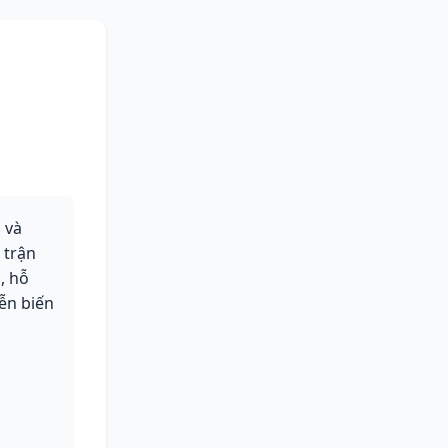
 và
 trận
, hỗ
ễn biến