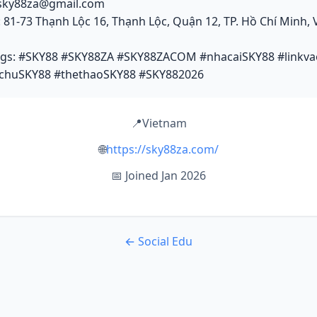
sky88za@gmail.com
: 81-73 Thạnh Lộc 16, Thạnh Lộc, Quận 12, TP. Hồ Chí Minh, 
gs: #SKY88 #SKY88ZA #SKY88ZACOM #nhacaiSKY88 #linkv
chuSKY88 #thethaoSKY88 #SKY882026
📍
Vietnam
🌐
https://sky88za.com/
📅 Joined Jan 2026
← Social Edu