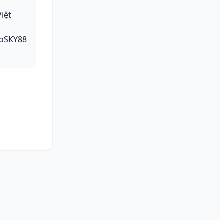
Việt
aoSKY88