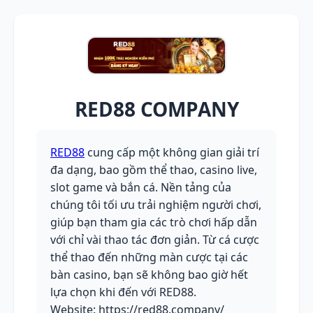
RED88 COMPANY
RED88
cung cấp một không gian giải trí
đa dạng, bao gồm thể thao, casino live,
slot game và bắn cá. Nền tảng của
chúng tôi tối ưu trải nghiệm người chơi,
giúp bạn tham gia các trò chơi hấp dẫn
với chỉ vài thao tác đơn giản. Từ cá cược
thể thao đến những màn cược tại các
bàn casino, bạn sẽ không bao giờ hết
lựa chọn khi đến với RED88.
Website: https://red88.company/