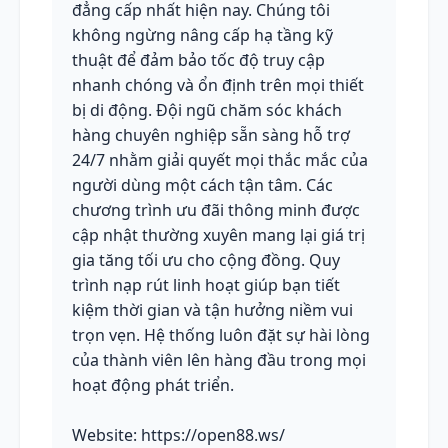
đẳng cấp nhất hiện nay. Chúng tôi
không ngừng nâng cấp hạ tầng kỹ
thuật để đảm bảo tốc độ truy cập
nhanh chóng và ổn định trên mọi thiết
bị di động. Đội ngũ chăm sóc khách
hàng chuyên nghiệp sẵn sàng hỗ trợ
24/7 nhằm giải quyết mọi thắc mắc của
người dùng một cách tận tâm. Các
chương trình ưu đãi thông minh được
cập nhật thường xuyên mang lại giá trị
gia tăng tối ưu cho cộng đồng. Quy
trình nạp rút linh hoạt giúp bạn tiết
kiệm thời gian và tận hưởng niềm vui
trọn vẹn. Hệ thống luôn đặt sự hài lòng
của thành viên lên hàng đầu trong mọi
hoạt động phát triển.
Website: https://open88.ws/