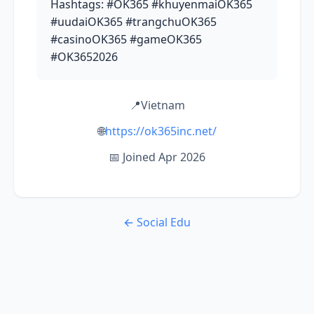
Hashtags: #OK365 #khuyenmaiOK365
#uudaiOK365 #trangchuOK365
#casinoOK365 #gameOK365
#OK3652026
📍
Vietnam
🌐
https://ok365inc.net/
📅 Joined Apr 2026
← Social Edu