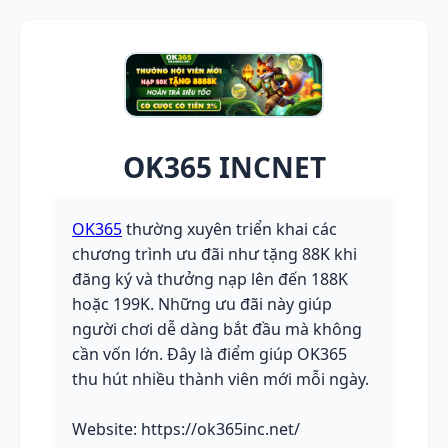
OK365 INCNET
OK365
thường xuyên triển khai các
chương trình ưu đãi như tặng 88K khi
đăng ký và thưởng nạp lên đến 188K
hoặc 199K. Những ưu đãi này giúp
người chơi dễ dàng bắt đầu mà không
cần vốn lớn. Đây là điểm giúp OK365
thu hút nhiều thành viên mới mỗi ngày.
Website: https://ok365inc.net/