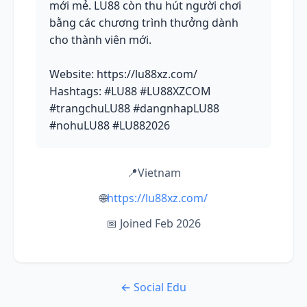
mới mẻ. LU88 còn thu hút người chơi
bằng các chương trình thưởng dành
cho thành viên mới.
Website: https://lu88xz.com/
Hashtags: #LU88 #LU88XZCOM
#trangchuLU88 #dangnhapLU88
#nohuLU88 #LU882026
📍
Vietnam
🌐
https://lu88xz.com/
📅 Joined Feb 2026
← Social Edu