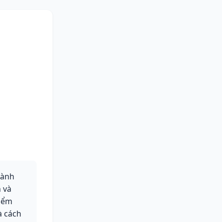
hành
 và
Điểm
à cách