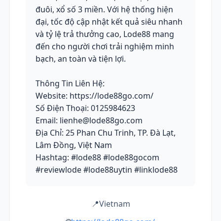
đuôi, xổ số 3 miền. Với hệ thống hiện
đại, tốc độ cập nhật kết quả siêu nhanh
và tỷ lệ trả thưởng cao, Lode88 mang
đến cho người chơi trải nghiệm minh
bạch, an toàn và tiện lợi.
Thông Tin Liên Hệ:
Website: https://lode88go.com/
Số Điện Thoại: 0125984623
Email:
lienhe@lode88go.com
Địa Chỉ: 25 Phan Chu Trinh, TP. Đà Lạt,
Lâm Đồng, Việt Nam
Hashtag: #lode88 #lode88gocom
#reviewlode #lode88uytin #linklode88
📍
Vietnam