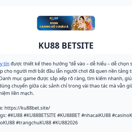
KU88 BETSITE
y tín
được thiết kế theo hướng “dễ vào – dễ hiểu – dễ chọn 
p cho người mới bắt đầu lẫn người chơi đã quen nền tảng 
 Danh mục game được sắp xếp rõ ràng, tìm kiếm nhanh, gi
dùng chuyển giữa các sảnh chỉ trong vài thao tác mà vẫn g
hiệm liền mạch.
: https://ku88bet.site/
gs: #KU88 #KU88BETSITE #KU88BET #nhacaiKU88 #casino
aoKU88 #trangchuKU88 #KU882026