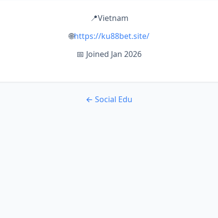
📍
Vietnam
🌐
https://ku88bet.site/
📅 Joined Jan 2026
← Social Edu