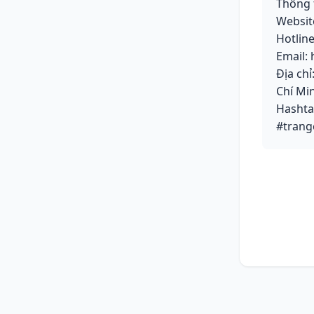
Thông t
Websit
Hotlin
Email:
Địa ch
Chí Mi
Hashta
#tran