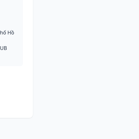
phố Hồ
LUB