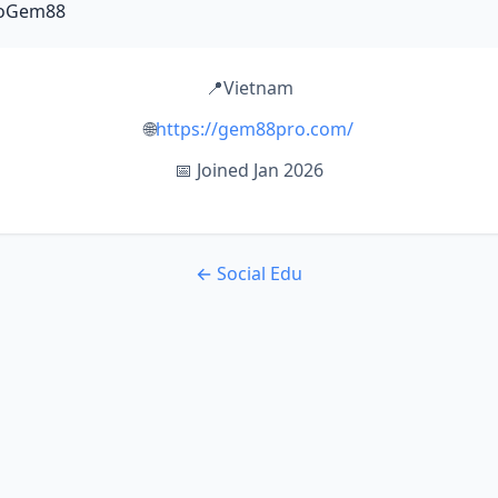
noGem88
📍
Vietnam
🌐
https://gem88pro.com/
📅 Joined Jan 2026
← Social Edu