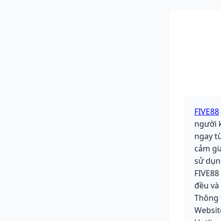
FIVE88
người 
ngay t
cảm gi
sử dụn
FIVE88
đều và 
Thông t
Website