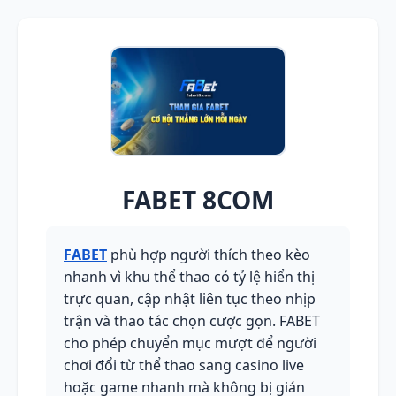
FABET 8COM
FABET
phù hợp người thích theo kèo
nhanh vì khu thể thao có tỷ lệ hiển thị
trực quan, cập nhật liên tục theo nhịp
trận và thao tác chọn cược gọn. FABET
cho phép chuyển mục mượt để người
chơi đổi từ thể thao sang casino live
hoặc game nhanh mà không bị gián