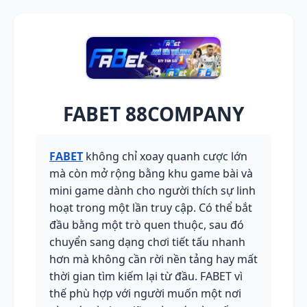
FABET 88COMPANY
FABET
không chỉ xoay quanh cược lớn
mà còn mở rộng bằng khu game bài và
mini game dành cho người thích sự linh
hoạt trong một lần truy cập. Có thể bắt
đầu bằng một trò quen thuộc, sau đó
chuyển sang dạng chơi tiết tấu nhanh
hơn mà không cần rời nền tảng hay mất
thời gian tìm kiếm lại từ đầu. FABET vì
thế phù hợp với người muốn một nơi