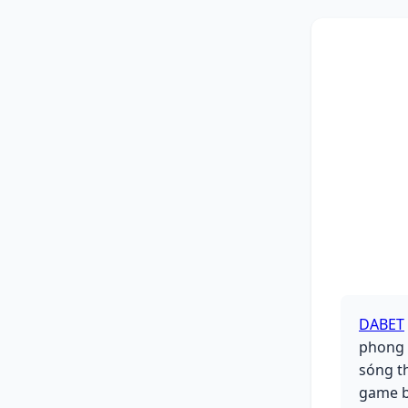
DABET
phong 
sóng th
game bà