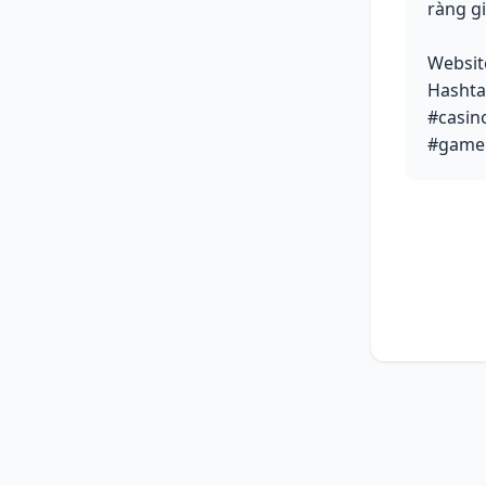
ràng gi
Website
Hashta
#casi
#game