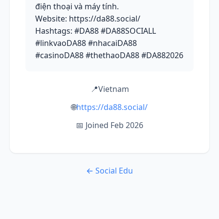
điện thoại và máy tính.
Website: https://da88.social/
Hashtags: #DA88 #DA88SOCIALL
#linkvaoDA88 #nhacaiDA88
#casinoDA88 #thethaoDA88 #DA882026
📍
Vietnam
🌐
https://da88.social/
📅 Joined Feb 2026
← Social Edu