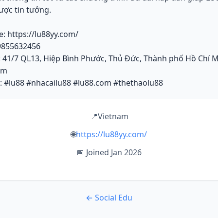
ược tin tưởng.
: https://lu88yy.com/
9855632456
ỉ: 41/7 QL13, Hiệp Bình Phước, Thủ Đức, Thành phố Hồ Chí M
am
: #lu88 #nhacailu88 #lu88.com #thethaolu88
📍
Vietnam
🌐
https://lu88yy.com/
📅 Joined Jan 2026
← Social Edu