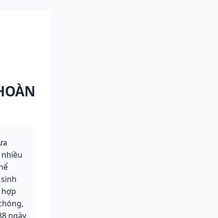
 HOÀN
ựa
 nhiều
thể
 sinh
ù hợp
 chóng,
88 ngày