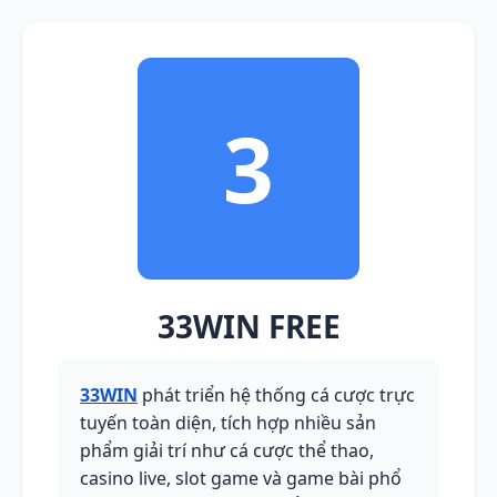
3
33WIN FREE
33WIN
phát triển hệ thống cá cược trực
tuyến toàn diện, tích hợp nhiều sản
phẩm giải trí như cá cược thể thao,
casino live, slot game và game bài phổ