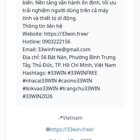
biến. Nền tảng vận hành ổn định, tối ưu
trải nghiệm người dùng trên cả máy
tính và thiết bị di động.
Thông tin liên hệ
Website: https://33win.free/
Hotline: 0903222156
Email:
33winfree@gmail.com
Địa chỉ: 56 Bát Nàn, Phường Bình Trưng
Tây, Thủ Đức, TP. Hồ Chí Minh, Việt Nam
Hashtags: #33WIN #33WINFREE
#nhacai33WIN #casino33WIN
#linkvao33WIN #trangchu33WIN
#33WIN2026
📍
Vietnam
🌐
https://33win.free/