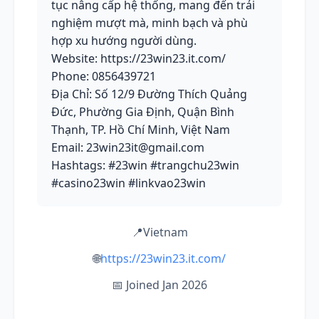
tục nâng cấp hệ thống, mang đến trải
nghiệm mượt mà, minh bạch và phù
hợp xu hướng người dùng.
Website: https://23win23.it.com/
Phone: 0856439721
Địa Chỉ: Số 12/9 Đường Thích Quảng
Đức, Phường Gia Định, Quận Bình
Thạnh, TP. Hồ Chí Minh, Việt Nam
Email:
23win23it@gmail.com
Hashtags: #23win #trangchu23win
#casino23win #linkvao23win
📍
Vietnam
🌐
https://23win23.it.com/
📅 Joined Jan 2026