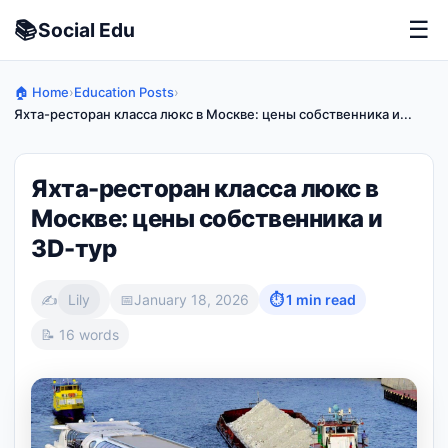
📚
☰
Social
Edu
🏠 Home
›
Education Posts
›
Яхта-ресторан класса люкс в Москве: цены собственника и...
Яхта-ресторан класса люкс в
Москве: цены собственника и
3D-тур
✍️
Lily
📅
January 18, 2026
⏱ 1 min read
📝 16 words