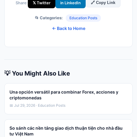
Share:
𝕏 Twitter
in LinkedIn
🔗 Copy Link
📂 Categories:
Education Posts
← Back to Home
💡 You Might Also Like
Una opción versátil para combinar Forex, acciones y
criptomonedas
📅 Jul 29, 2026 · Education Posts
So sánh các nền tảng giao dịch thuận tiện cho nhà đầu
tư Việt Nam