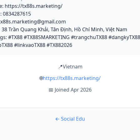
: https://tx88s.marketing/
e: 0834287615
tx88s.marketing@gmail.com
: 38 Trần Quang Khải, Tân Định, Hồ Chí Minh, Việt Nam
gs: #TX88 #TX88SMARKETING #trangchuTX88 #dangkyTX8
oTX88 #linkvaoTX88 #TX882026
📍
Vietnam
🌐
https://tx88s.marketing/
📅 Joined Apr 2026
← Social Edu