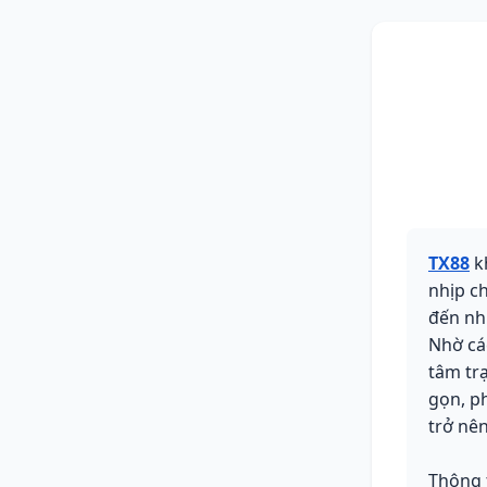
TX88
kh
nhịp ch
đến nh
Nhờ cá
tâm trạ
gọn, p
trở nê
Thông t