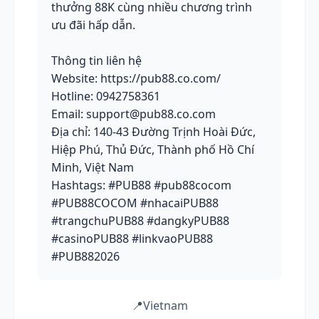
thưởng 88K cùng nhiều chương trình
ưu đãi hấp dẫn.
Thông tin liên hệ
Website: https://pub88.co.com/
Hotline: 0942758361
Email:
support@pub88.co.com
Địa chỉ: 140-43 Đường Trịnh Hoài Đức,
Hiệp Phú, Thủ Đức, Thành phố Hồ Chí
Minh, Việt Nam
Hashtags: #PUB88 #pub88cocom
#PUB88COCOM #nhacaiPUB88
#trangchuPUB88 #dangkyPUB88
#casinoPUB88 #linkvaoPUB88
#PUB882026
📍
Vietnam