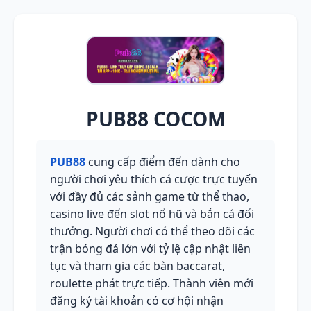
PUB88 COCOM
PUB88
cung cấp điểm đến dành cho
người chơi yêu thích cá cược trực tuyến
với đầy đủ các sảnh game từ thể thao,
casino live đến slot nổ hũ và bắn cá đổi
thưởng. Người chơi có thể theo dõi các
trận bóng đá lớn với tỷ lệ cập nhật liên
tục và tham gia các bàn baccarat,
roulette phát trực tiếp. Thành viên mới
đăng ký tài khoản có cơ hội nhận