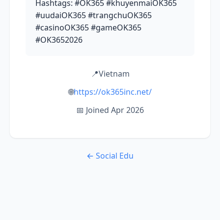
Hashtags: #OK365 #khuyenmaiOK365
#uudaiOK365 #trangchuOK365
#casinoOK365 #gameOK365
#OK3652026
📍
Vietnam
🌐
https://ok365inc.net/
📅 Joined Apr 2026
← Social Edu