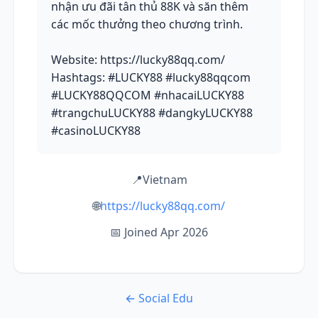
nhận ưu đãi tân thủ 88K và săn thêm
các mốc thưởng theo chương trình.
Website: https://lucky88qq.com/
Hashtags: #LUCKY88 #lucky88qqcom
#LUCKY88QQCOM #nhacaiLUCKY88
#trangchuLUCKY88 #dangkyLUCKY88
#casinoLUCKY88
📍
Vietnam
🌐
https://lucky88qq.com/
📅 Joined Apr 2026
← Social Edu