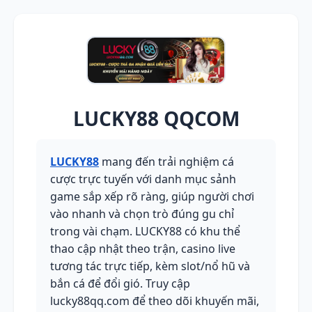
LUCKY88 QQCOM
LUCKY88
mang đến trải nghiệm cá
cược trực tuyến với danh mục sảnh
game sắp xếp rõ ràng, giúp người chơi
vào nhanh và chọn trò đúng gu chỉ
trong vài chạm. LUCKY88 có khu thể
thao cập nhật theo trận, casino live
tương tác trực tiếp, kèm slot/nổ hũ và
bắn cá để đổi gió. Truy cập
lucky88qq.com để theo dõi khuyến mãi,