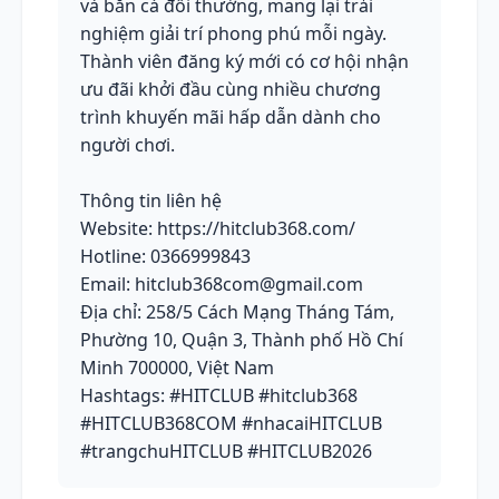
và bắn cá đổi thưởng, mang lại trải
nghiệm giải trí phong phú mỗi ngày.
Thành viên đăng ký mới có cơ hội nhận
ưu đãi khởi đầu cùng nhiều chương
trình khuyến mãi hấp dẫn dành cho
người chơi.
Thông tin liên hệ
Website: https://hitclub368.com/
Hotline: 0366999843
Email:
hitclub368com@gmail.com
Địa chỉ: 258/5 Cách Mạng Tháng Tám,
Phường 10, Quận 3, Thành phố Hồ Chí
Minh 700000, Việt Nam
Hashtags: #HITCLUB #hitclub368
#HITCLUB368COM #nhacaiHITCLUB
#trangchuHITCLUB #HITCLUB2026