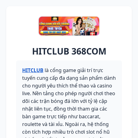
HITCLUB 368COM
HITCLUB
là cổng game giải trí trực
tuyến cung cấp đa dạng sản phẩm dành
cho người yêu thích thể thao và casino
live. Nền tảng cho phép người chơi theo
dõi các trận bóng đá lớn với tỷ lệ cập
nhật liên tục, đồng thời tham gia các
bàn game trực tiếp như baccarat,
roulette và tài xỉu. Ngoài ra, hệ thống
còn tích hợp nhiều trò chơi slot nổ hũ