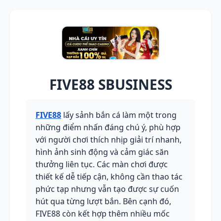
FIVE88 SBUSINESS
FIVE88
lấy sảnh bắn cá làm một trong
những điểm nhấn đáng chú ý, phù hợp
với người chơi thích nhịp giải trí nhanh,
hình ảnh sinh động và cảm giác săn
thưởng liên tục. Các màn chơi được
thiết kế dễ tiếp cận, không cần thao tác
phức tạp nhưng vẫn tạo được sự cuốn
hút qua từng lượt bắn. Bên cạnh đó,
FIVE88 còn kết hợp thêm nhiều mốc