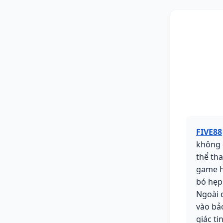
FIVE88
không 
thể th
game h
bó hẹp
Ngoài 
vào bảo
giác ti