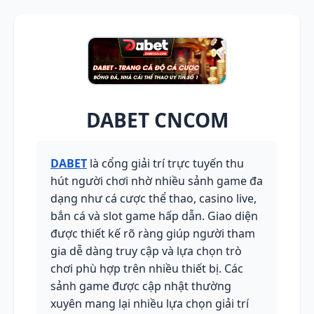
DABET CNCOM
DABET
là cổng giải trí trực tuyến thu
hút người chơi nhờ nhiều sảnh game đa
dạng như cá cược thể thao, casino live,
bắn cá và slot game hấp dẫn. Giao diện
được thiết kế rõ ràng giúp người tham
gia dễ dàng truy cập và lựa chọn trò
chơi phù hợp trên nhiều thiết bị. Các
sảnh game được cập nhật thường
xuyên mang lại nhiều lựa chọn giải trí