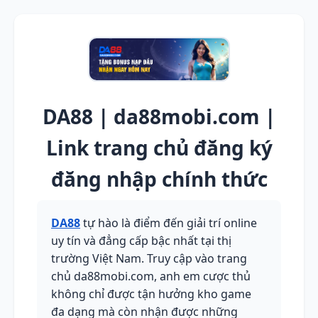
DA88 | da88mobi.com |
Link trang chủ đăng ký
đăng nhập chính thức
DA88
tự hào là điểm đến giải trí online
uy tín và đẳng cấp bậc nhất tại thị
trường Việt Nam. Truy cập vào trang
chủ da88mobi.com, anh em cược thủ
không chỉ được tận hưởng kho game
đa dạng mà còn nhận được những